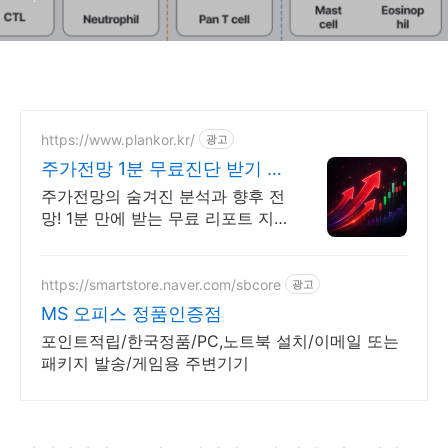
https://www.plankor.kr/
광고
주가전망 1분 무료진단 받기 가
입즉시 무료리포트 100%
주가전망의 숨겨진 분석과 향후 전
망! 1분 만에 받는 무료 리포트 지
금 신청하세요
https://smartstore.naver.com/sbcore
광고
MS 오피스 정품인증점
포인트적립/한국정품/PC,노트북 설치/이메일 또는
패키지 발송/게임용 주변기기