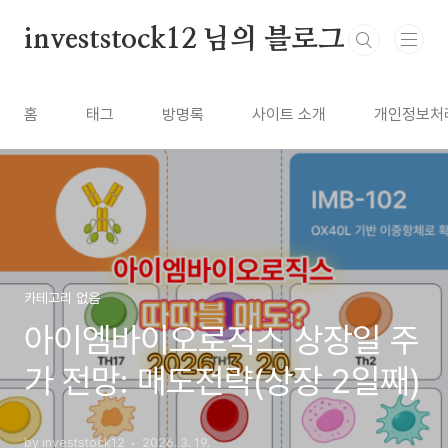
본문 바로가기
investstock12 님의 블로그
홈
태그
방명록
사이트 소개
개인정보처
카테고리 없음
아이엠바이오로직스 상장일 주
가 전망: 매도전략(상장 2일째)
by investstock12
2026. 3. 19.