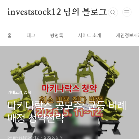
본문 바로가기
investstock12 님의 블로그
홈
태그
방명록
사이트 소개
개인정보처
카테고리 없음
마키나락스 공모주: 균등 비례
배정 청약전략
by investstock12
2026. 5. 9.