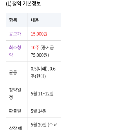
(1) 청약 기본정보
항목
내용
공모가
15,000원
최소청
10주
(증거금
약
75,000원)
0.5(미래), 0.6
균등
주(현대)
청약일
5월 11~12일
정
환불일
5월 14일
5월 20일 (수요
상장 예