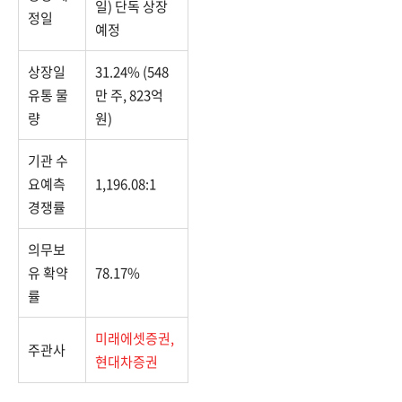
일) 단독 상장
정일
예정
상장일
31.24% (548
유통 물
만 주, 823억
량
원)
기관 수
요예측
1,196.08:1
경쟁률
의무보
유 확약
78.17%
률
미래에셋증권,
주관사
현대차증권