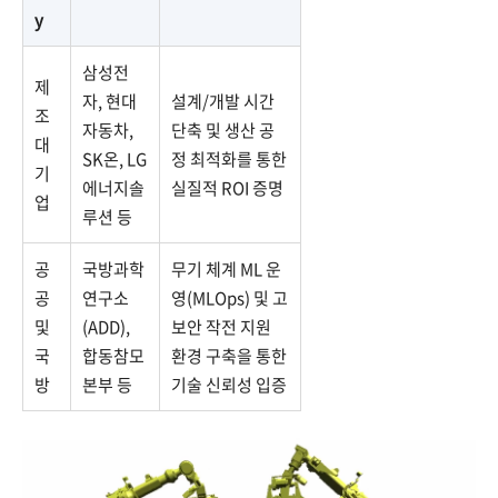
y
삼성전
제
자, 현대
설계/개발 시간
조
자동차,
단축 및 생산 공
대
SK온, LG
정 최적화를 통한
기
에너지솔
실질적 ROI 증명
업
루션 등
공
국방과학
무기 체계 ML 운
공
연구소
영(MLOps) 및 고
및
(ADD),
보안 작전 지원
국
합동참모
환경 구축을 통한
방
본부 등
기술 신뢰성 입증