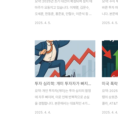
요약: 2025년 조기 대선이 확정되며 정치 테
요약: 주식 
마주가 요동치고 있습니다. 이재명, 김문수,
바른 투자 
오세훈, 한동훈, 홍준표, 안철수, 이준석 등 주
니다. 본문
요 후보별 테마주와 특징, 투자 시 유의사항,
지 반드시 읽
2025. 4. 5.
2025. 4. 5.
단기 대응 전략까지 정리했습니다.📌 목차1.
소개하며, 각
이재명 관련 테마주2. 김문수 관련 테마주3.
에 바로 적용
오세훈 관련 테마주4. 한동훈 관련 테마주5.
합니다. 초보
홍준표 관련 테마주6. 안철수 관련 테마주7.
자 고전과 
이준석 관련 테마주📌 1. 이재명 관련 테마주
각 도서는 
이재명 더불어민주당 대표는 야권의 가장 강
두 담고 있습
력한 대선 후보로 꼽히며, 관련 테마주가 다
투자자』 – 
시 주목받고 있습니다. 오리엔트정공은 이 대
주 서한』『주
표가 과거 노동자로 일했던 인연이 있으며,
수『주식 시장
투자 심리학: 개미 투자자가 빠지는 4가지 함정과 해결책
2017년 대선 출마 선언 장소이기도 했습니
의 영웅』 –
다.오리엔트정공: 주가는 탄핵 이슈로 급등했
영익『마흔 살
요약: 개인 투자자(개미)는 투자 심리의 함정
요약: 202
다가 하루 만에 15% 급락. 대표이사..
성』 – 박
에 자주 빠지며, 이로 인해 반복적으로 손실
령의 상호관
운 실수 ..
을 경험합니다. 본문에서는 대표적인 4가지
콜라, AT&
투자 심리학적 함정(확증편향, 손실회피, 군
과 배당주,
2025. 4. 4.
2025. 4. 4.
중심리, 단기수익 집착)과 그 해결책을 구체
니다. 본문