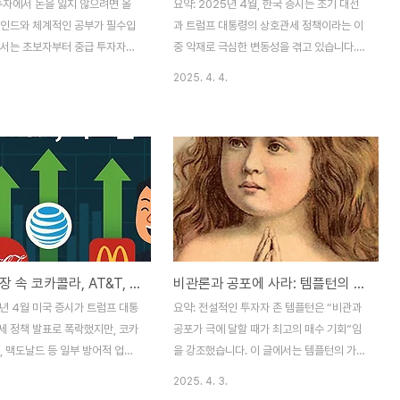
투자에서 돈을 잃지 않으려면 올
요약: 2025년 4월, 한국 증시는 조기 대선
마인드와 체계적인 공부가 필수입
과 트럼프 대통령의 상호관세 정책이라는 이
에서는 초보자부터 중급 투자자까
중 악재로 극심한 변동성을 겪고 있습니다.
어야 할 주식 도서 7권을 엄선해
대선 불확실성, 보호무역 심화, 환율 급등, 외
2025. 4. 4.
 책의 핵심 포인트와 실제 투자
국인 자금 이탈 등 리스크가 확대되는 가운
할 수 있는 실전 조언까지 안내
데, 단기 테마주·내수주·방어주·환율 수혜 업
 투자자도 꼭 읽어야 할 주식 투
종 등에서 투자 기회도 생깁니다. 본문에서는
실전형 도서 7권을 엄선했습니다.
대선과 관세 정책이 한국 증시에 미치는 영
투자 마인드부터 실전 전략까지 모
향, 테마주별 투자 전략, 환율과 외국인 투자
니다.📚 추천 도서 목록『현명한
자 동향, 대선 이후 대응법까지 구체적으로
벤저민 그레이엄『워런 버핏의 주
안내합니다.📉 조기 대선과 트럼프 관세 폭
식투자 무작정 따라하기』 – 윤재
탄, 한국 증시는 어디로 가나?2025년 4월
의 마법사들』 – 잭 슈웨거『월가
4일, 한국 증시는 연이은 악재에 휘청이고 있
미국 폭락장 속 코카콜라, AT&T, 맥도날드 등 강세 이유
비관론과 공포에 사라: 템플턴의 가치투자 전략을 따라서
 피터 린치『경제지표 정독법』 – 김
습니다.✅ 국내 변수: 헌법재판소 판결로 윤
에 시작하는 주식 공부 5일 완
석열 대통령이 직위 상실, 60일 내 조기 대선
5년 4월 미국 증시가 트럼프 대통
요약: 전설적인 투자자 존 템플턴은 “비관과
민수*공모주 투자에서 저지르기 쉬
실시✅ 국제 변수: 미국 트럼프 대통령이 전
세 정책 발표로 폭락했지만, 코카
공포가 극에 달할 때가 최고의 매수 기회”임
세계를..
T, 맥도날드 등 일부 방어적 업종
을 강조했습니다. 이 글에서는 템플턴의 가치
 헬스케어·보험주가 강세를 보였습
투자 원칙과 실제 투자 전략, 현재 시장의 비
2025. 4. 3.
에서는 경기 변동에 둔감한 업종의
관 요인 및 실전 분할매수·분산투자법, 장기