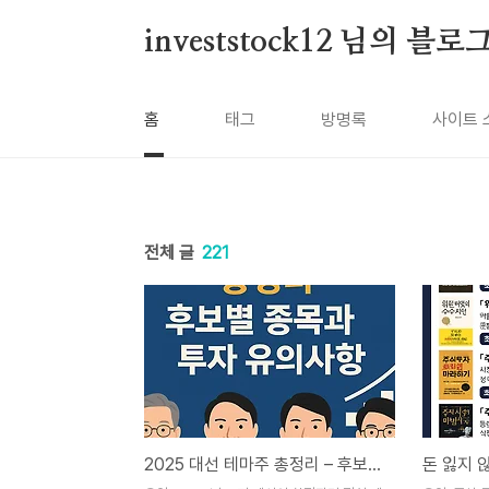
본문 바로가기
investstock12 님의 블로
홈
태그
방명록
사이트 
전체 글
221
2025 대선 테마주 총정리 – 후보별 종목과 투자 유의사항