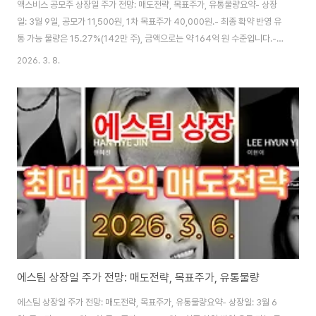
액스비스 공모주 상장일 주가 전망: 매도전략, 목표주가, 유통물량요약- 상장
일: 3월 9일, 공모가 11,500원, 1차 목표주가 40,000원.- 최종 확약 반영 유
통 가능 물량은 15.27%(142만 주), 금액으로는 약 164억 원 수준입니다.-
기관 의무보유 확약률 96.2%, 우리사주 0% 구조로 상장일 ‘수급의 절대 강
2026. 3. 8.
자’에 해당하며, 유동성 집중 효과에 따른 단기 급등·단기 급락 가능성이 공존합
니다.📌 기본 정보상장일: 3월 9일공모가: 11,500원주관사: 미래에셋증권1차
목표주가: 40,000원유통 가능 물량: 15.27%(142만 주), 약 164억 원1. 서
론: 액스비스의 시장 포지셔닝과 기술적 차별성액스비스는 지능형 과학 장비와
소프트웨어 융합 솔루션을 통해 산업 공정의 패러다임 ..
에스팀 상장일 주가 전망: 매도전략, 목표주가, 유통물량
에스팀 상장일 주가 전망: 매도전략, 목표주가, 유통물량요약- 상장일: 3월 6