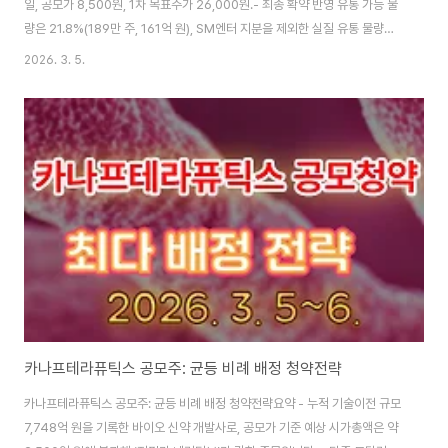
일, 공모가 8,500원, 1차 목표주가 26,000원.- 최종 확약 반영 유통 가능 물
량은 21.8%(189만 주, 161억 원), SM엔터 지분을 제외한 실질 유통 물량은
14.54%(126만 주, 107억 원)에 불과합니다.- 높은 의무보유 확약률
2026. 3. 5.
(82.93%)과 ‘스팩급’ 희소 유통 구조로 상장일 수급 슈팅 가능성이 큰 대신,
1~3개월 후 확약 해제 구간 변동성에 유의해야 합니다.📌 기본 정보상장일: 3
월 6일공모가: 8,500원주관사: 한국투자증권목표주가(1차): 26,000원유통
가능 물량: 21.8%(189만 주, 161억 원)SM 지분 제외 실질 유통 물량:
14.54%(126만 주, 107억 원)1. 공모 ..
카나프테라퓨틱스 공모주: 균등 비례 배정 청약전략
카나프테라퓨틱스 공모주: 균등 비례 배정 청약전략요약 - 누적 기술이전 규모
7,748억 원을 기록한 바이오 신약 개발사로, 공모가 기준 예상 시가총액은 약