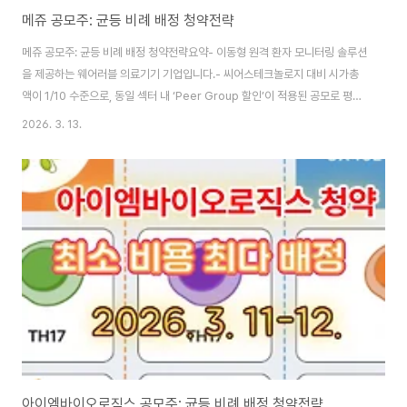
메쥬 공모주: 균등 비례 배정 청약전략
메쥬 공모주: 균등 비례 배정 청약전략요약- 이동형 원격 환자 모니터링 솔루션
을 제공하는 웨어러블 의료기기 기업입니다.- 씨어스테크놀로지 대비 시가총
액이 1/10 수준으로, 동일 섹터 내 ‘Peer Group 할인’이 적용된 공모로 평가
됩니다.- 의무보유 확약률 75.4%, 상장일 유통 물량 25.13%(244만 주,
2026. 3. 13.
528억 원)로 수급 측면 우위가 뚜렷한 종목입니다.📌 기본정보공모가:
21,600원최소청약: 20주(216,000원)균등: 0.3주(추첨)청약 일정: 3월 16
일(월) ~ 3월 17일(화)환불일: 3월 19일상장 예정일: 3월 26일 (단독 상장)주
관사: 신한투자증권1. 도입부: 원격 환자 모니터링 시장의 지각변동고령화와 의
료 디지털 전환이 맞물리며 ‘병원 밖 의료(Out-of-hosp..
아이엠바이오로직스 공모주: 균등 비례 배정 청약전략