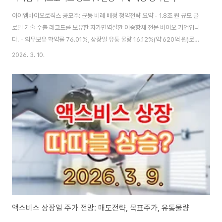
아이엠바이오로직스 공모주: 균등 비례 배정 청약전략 요약 - 1.8조 원 규모 글
로벌 기술 수출 레코드를 보유한 자가면역질환 이중항체 전문 바이오 기업입니
다. - 의무보유 확약률 76.01%, 상장일 유통 물량 16.12%(약 620억 원)로
오버행 리스크가 낮은 편입니다. - 뉴코(NewCo) 구조로 단일 파이프라인 집
2026. 3. 10.
중 리스크가 있으나, 밸류에이션과 수급 측면에서는 매력적인 공모주로 평가됩
니다.📈 기본 정보공모가: 26,000원청약일: 2024년 3월 11일 ~ 3월 12일
환불일: 3월 16일 (4일 소요)상장일: 3월 20일(금)균등배정 예상: 0.3~0.4
주 (추첨 구조)의무보유 확약률: 76.01% (3~6개월 장기 확약 위주)상장일 유
통 물량: 16.12%(238만 주, 약 620억 원, 오..
액스비스 상장일 주가 전망: 매도전략, 목표주가, 유통물량