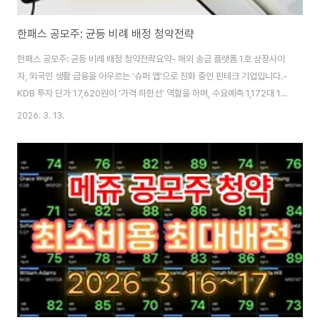
한패스 공모주: 균등 비례 배정 청약전략
한패스 공모주: 균등 비례 배정 청약전략요약- 해외 송금 플랫폼 1호 상장사이
자, 외국인 생활 금융을 아우르는 ‘슈퍼 앱’으로 진화 중인 핀테크 기업입니다.-
KDB 투자 단가 17,620원이 ‘가격 하한선’ 역할을 하며, 수요예측 1,172대 1로
기관 수요가 확인되었습니다.- 상장일 유통 금액 약 592억 원, 의무보유 확약
2026. 3. 13.
률 27.43%로 변동성은 존재하지만 수급 여건은 무난한 편입니다.*기본정보
공모가: 19,000원최소청약: 20주(190,000원)균등: 0.2주(추첨)청약 일정:
3월 16일(월) ~ 3월 17일(화)환불일: 3월 19일상장 예정일: 3월 25일 (단독
상장)주관사: 한국투자증권, 대신증권 1. 송금을 넘어 ‘금융 생태계’로한패스의
경쟁력은 싸고 빠른 해외 송금에 그치지 않고, ..